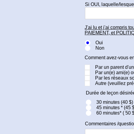
Si OUI, laquelle/lesque
J'ai lu et j'ai compr
PAIEMENT, et POLI
Oui
Non
Comment avez-vous ent
Par un parent d'un
Par un(e) ami(e) o
Par les réseaux so
Autre (veuillez pr
Durée de leçon dés
30 minutes (40 $)
45 minutes * (45 $
60 minutes* ( 50 $
Commentaires /questio