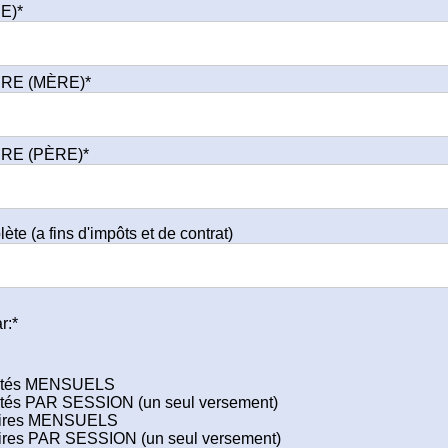
RE)*
IRE (MÈRE)*
IRE (PÈRE)*
te (a fins d'impôts et de contrat)
r:*
n
datés MENSUELS
tés PAR SESSION (un seul versement)
aires MENSUELS
ires PAR SESSION (un seul versement)